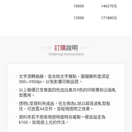
10000
146270元
12000
171880元
訂購
說明
Ordering Instructions
文字須轉曲線，並去除文字雜點，圖檔解析度須足
300~350dpi，以免影響印刷品質。
以上報價已含單面四色加白墨共5色的印刷費和公版軋
型費用。
透明L型資料夾成品，在左側為L狀以超音波軋型黏
住，可放置A4文件，並程現透明之效果。
資料夾若不想表現透明度時另複製一模並設定為
k100，如局部上光的作法。