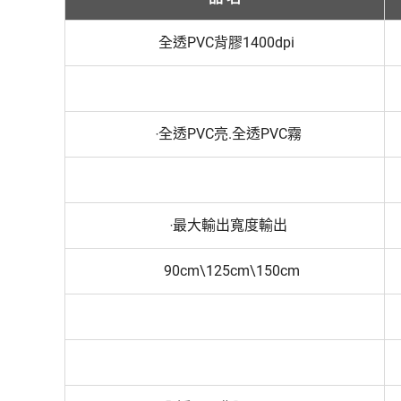
全透PVC背膠1400dpi
‧全透PVC亮.全透PVC霧
‧最大輸出寬度輸出
90cm\125cm\150cm