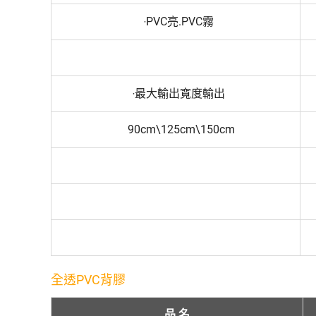
‧PVC亮.PVC霧
‧最大輸出寬度輸出
90cm\125cm\150cm
全透PVC背膠
品 名