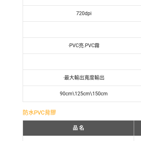
720dpi
‧PVC亮.PVC霧
‧最大輸出寬度輸出
90cm\125cm\150cm
防水PVC背膠
品 名