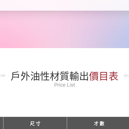
戶外油性材質輸出
價目表
Price List
尺 寸
才 數