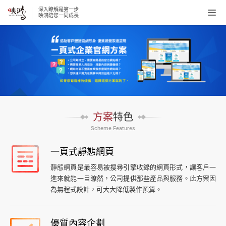
深入瞭解是第一步
Tog
映鴻陪您一同成長
navi
方案
特色
Scheme Features
一頁式靜態網頁
靜態網頁是最容易被搜尋引擎收錄的網頁形式，讓客戶一
進來就能一目瞭然，公司提供那些產品與服務。此方案因
為無程式設計，可大大降低製作預算。
優質內容企劃