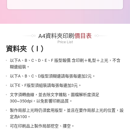
A4資料夾印刷
價目表
Price List
資料夾（Ⅰ）
以下A、B、C、D、E、F 版型報價.含印刷＋軋型＋上光，不含
糊邊組裝。
以下A、B、C、D版型須糊邊請每張每邊加2元。
以下E、F版型須組裝請每張每邊加3元。
文字須轉曲線，並去除文字雜點，圖檔解析度須足
300~350dpi，以免影響印刷品質。
製作局部上光時仍須套用版型。並且在要作局部上光的位置，設
定為k100。
可在印刷品上製作局部挖空、摟空。