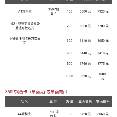
350P銅
A4資料夾
100
5600 元
7320 元
西卡
D型、雙邊可放資料及
200
5850 元
7700 元
雙邊可放名片
不糊邊使用卡榫方式固
300
6110 元
8050 元
定
400
6440 元
8410 元
500
6760 元
8775 元
10080
1000
8320 元
元
350P銅西卡（單面亮p或單面霧p）
品 名
單 位
數 量
單面價格
雙面價格
350P銅
A4資料夾
100
5720 元
8060 元
西卡