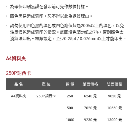
為確保印刷無誤在發印前可先作數位打樣。
四色黑易造成背印，恕不得以此為退貨理由。
請勿使用四色黑的填色或四色總值超過200%以上的填色，以免
油墨慢乾造成背印的情況。底圖填色請勿低於7%，否則顏色太
淺無法印出。框線設定，至少0.25pt / 0.076mm以上才能印出。
A4資料夾
250P銅西卡
品 名
單 位
數 量
單面價格
雙面價格
A4資料夾
250P銅西卡
250
6240 元
9620 元
500
7020 元
10660 元
1000
9230 元
13000 元