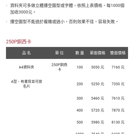
資料夾可多做立體摟空圖型或字體，依照上表價格，每1000個
加收3000元。
摟空圖型不能過於複雜或過小，否則效果不佳，容易失敗。
250P銅西卡
品 名
單 位
數 量
單面價格
雙面價格
250P銅西
A4資料夾
100
5050 元
7160 元
卡
A型、有書背並可放
200
5250 元
7350 元
名片
300
5460 元
7610 元
400
5720 元
7870 元
500
5980 元
8130 元