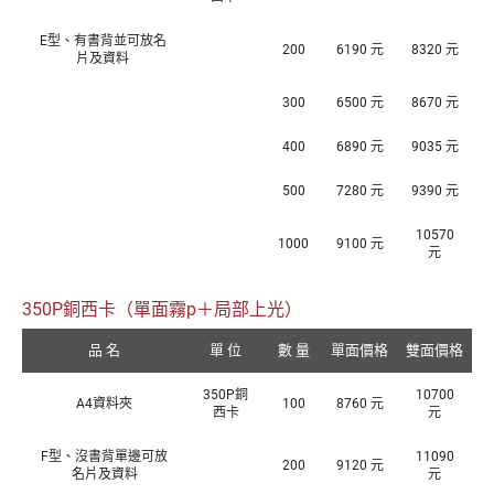
E型、有書背並可放名
200
6190 元
8320 元
片及資料
300
6500 元
8670 元
400
6890 元
9035 元
500
7280 元
9390 元
10570
1000
9100 元
元
350P銅西卡（單面霧p＋局部上光）
品 名
單 位
數 量
單面價格
雙面價格
350P銅
10700
A4資料夾
100
8760 元
西卡
元
F型、沒書背單邊可放
11090
200
9120 元
名片及資料
元