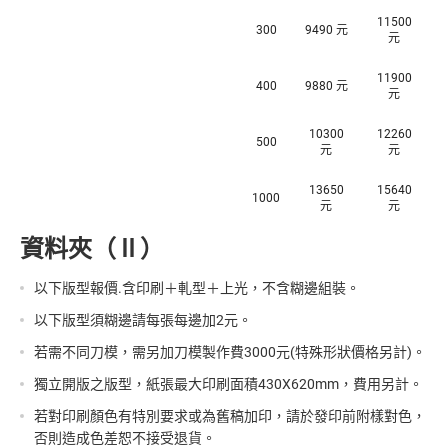
11500
300
9490 元
元
11900
400
9880 元
元
10300
12260
500
元
元
13650
15640
1000
元
元
資料夾（Ⅱ）
以下版型報價.含印刷＋軋型＋上光，不含糊邊組裝。
以下版型須糊邊請每張每邊加2元。
若需不同刀模，需另加刀模製作費3000元(特殊形狀價格另計)。
獨立開版之版型，紙張最大印刷面積430X620mm，費用另計。
若對印刷顏色有特別要求或為舊稿加印，請於發印前附樣對色，
否則造成色差恕不接受退貨。