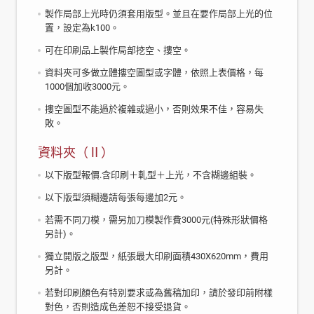
製作局部上光時仍須套用版型。並且在要作局部上光的位
置，設定為k100。
可在印刷品上製作局部挖空、摟空。
資料夾可多做立體摟空圖型或字體，依照上表價格，每
1000個加收3000元。
摟空圖型不能過於複雜或過小，否則效果不佳，容易失
敗。
資料夾（Ⅱ）
以下版型報價.含印刷＋軋型＋上光，不含糊邊組裝。
以下版型須糊邊請每張每邊加2元。
若需不同刀模，需另加刀模製作費3000元(特殊形狀價格
另計)。
獨立開版之版型，紙張最大印刷面積430X620mm，費用
另計。
若對印刷顏色有特別要求或為舊稿加印，請於發印前附樣
對色，否則造成色差恕不接受退貨。