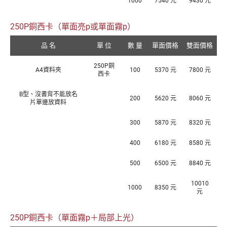
1000
7540 元
9430 元
250P銅西卡（單面亮p或單面霧p）
品 名
單 位
數 量
單面價格
雙面價格
250P銅
A4資料夾
100
5370 元
7800 元
西卡
B型、沒書背不能放名
200
5620 元
8060 元
片單邊放資料
300
5870 元
8320 元
400
6180 元
8580 元
500
6500 元
8840 元
10010
1000
8350 元
元
250P銅西卡（單面霧p＋局部上光）