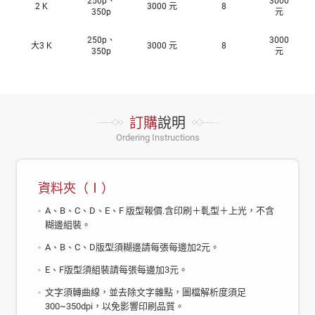
250p、
3000
2 K
3000 元
8
350p
元
250p、
3000
大3 K
3000 元
8
350p
元
訂購
說明
Ordering Instructions
資料夾（Ⅰ）
A、B、C、D、E、F 版型報價.含印刷＋軋型＋上光，不含
糊邊組裝。
A、B、C、D版型須糊邊請每張每邊加2元。
E、F版型須組裝請每張每邊加3元。
文字須轉曲線，並去除文字雜點，圖檔解析度須足
300~350dpi，以免影響印刷品質。