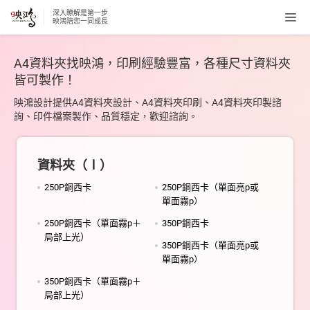
深入瞭解是第一步
Tog
映鴻陪您一同成長
navi
A4資料夾找映鴻，印刷經驗豐富，各種尺寸資料夾
皆可製作！
映鴻設計提供A4資料夾設計、A4資料夾印刷、A4資料夾印製諮
詢、印件檔案製作、品質穩定，歡迎諮詢。
資料夾（Ⅰ）
250P銅西卡
250P銅西卡（單面亮p或
單面霧p）
250P銅西卡（單面霧p＋
350P銅西卡
局部上光）
350P銅西卡（單面亮p或
單面霧p）
350P銅西卡（單面霧p＋
局部上光）