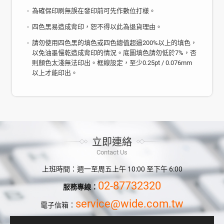
為確保印刷無誤在發印前可先作數位打樣。
四色黑易造成背印，恕不得以此為退貨理由。
請勿使用四色黑的填色或四色總值超過200%以上的填色，
以免油墨慢乾造成背印的情況。底圖填色請勿低於7%，否
則顏色太淺無法印出。框線設定，至少0.25pt / 0.076mm
以上才能印出。
立即連絡
Contact Us
上班時間：週一至周五上午 10:00 至下午 6:00
02-87732320
服務專線：
service@wide.com.tw
電子信箱：