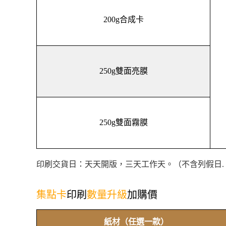
200g合成卡
250g雙面亮膜
250g雙面霧膜
印刷交貨日：天天開版，三天工作天。（不含列假日. 颱風
集點卡
印刷
數量升級
加購價
紙材（任選一款）