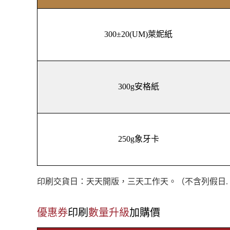
300±20(UM)萊妮紙
300g安格紙
250g象牙卡
印刷交貨日：天天開版，三天工作天。（不含列假日. 颱風
優惠券
印刷
數量升級
加購價