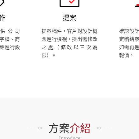
作
提案
供公司
提案稿件，客戶對設計概
確認設
文字檔、商
念進行檢視，提出需修改
定稿結
始進行設
之處（修改以三次為
如需再
限）。
報價。
方案
介紹
Introduce